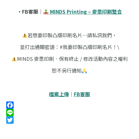
・FB客服｜
MINDS Printing – 麥思印刷整合
若想要印製凸版印刷名片…請私訊我們，
並打出通關密語：#我要印製凸版印刷名片！\
MINDS 麥思印刷．保有終止 / 修改活動內容之權利
恕不另行通知
檔案上傳
｜
FB客服
Facebook
Line
Twitter