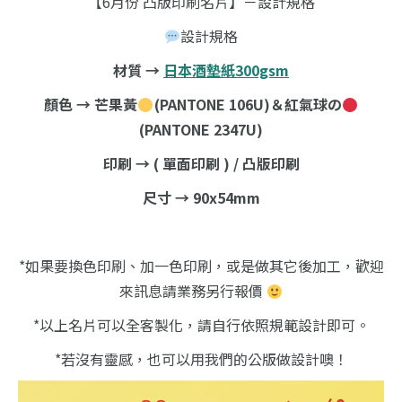
【6月份 凸版印刷名片】－設計規格
設計規格
材質 →
日本酒墊紙300gsm
顏色 → 芒果黃
(PANTONE 106U)＆紅氣球の
(PANTONE 2347U)
印刷 → ( 單面印刷 ) / 凸版印刷
尺寸 → 90x54mm
*如果要換色印刷、加一色印刷，或是做其它後加工，歡迎
來訊息請業務另行報價
*以上名片可以全客製化，請自行依照規範設計即可。
*若沒有靈感，也可以用我們的公版做設計噢！