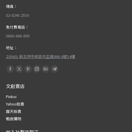
傳真：
02-8245 2550
免付費電話：
0800-666-899
地址：
235601 新北市中和區中正路866-8號14樓
Find us on:
Facebook
X
Pinterest
Instagram
Behance
Telegram
page
page
page
page
page
page
文創賣店
opens
opens
opens
opens
opens
opens
in
in
in
in
in
in
Pinkoi
new
new
new
new
new
new
Yahoo拍賣
window
window
window
window
window
window
露天拍賣
蝦皮購物
加入社群來聊天