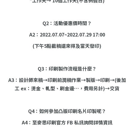
*工作天→ 10個工作天(不含例假日)
Q2：活動優惠價時間？
A2：2022.07.07~2022.07.29 17:00
(下午5點截稿還來得及當天發印)
Q3：印刷製作流程是什麼？
A3：設計師來稿→印刷前潤稿作業→製版→印刷→(後加
工 ex：燙金、軋型、刷金邊…，費用另計)→交貨
Q4：如何參加凸版印刷名片印製呢？
A4：至麥思印刷官方 FB 私訊詢問詳情資訊