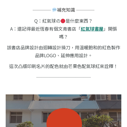
∙∙∙∙∙∙∙∙∙∙∙∙∙∙∙∙
補充知識 ∙∙∙∙∙∙∙∙∙∙∙∙∙∙∙∙
Q：紅氣球の
是什麼東西？
A：還記得最近恆春有個文青書店「
紅氣球書屋
」開張
嗎？
該書店品牌設計由迴轉設計操刀，用溫暖飽和的紅色製作
品牌LOGO、延伸應用設計。
這次凸版印刷名片的配色就由芒果色配氣球紅來詮釋！
∙∙∙∙∙∙∙∙∙∙∙∙∙∙∙∙∙∙∙∙∙∙∙∙∙∙∙∙∙∙∙∙∙∙∙∙∙∙∙∙∙∙∙∙∙∙∙∙