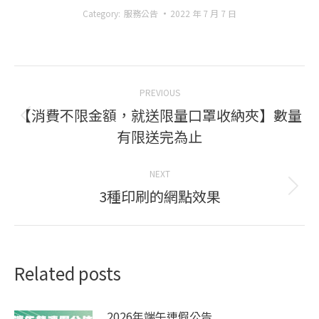
Category:
服務公告
2022 年 7 月 7 日
Post
PREVIOUS
navigation
【消費不限金額，就送限量口罩收納夾】數量
Previous
有限送完為止
post:
NEXT
3種印刷的網點效果
Next
post:
Related posts
2026年端午連假公告