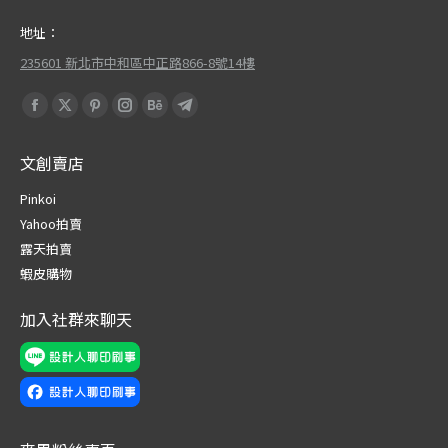
地址：
235601 新北市中和區中正路866-8號14樓
Find us on:
Facebook
X
Pinterest
Instagram
Behance
Telegram
page
page
page
page
page
page
文創賣店
opens
opens
opens
opens
opens
opens
in
in
in
in
in
in
Pinkoi
new
new
new
new
new
new
Yahoo拍賣
window
window
window
window
window
window
露天拍賣
蝦皮購物
加入社群來聊天