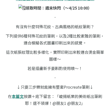
領取時間：週末快閃（～4/25 10:00）
．
有沒有什麼特殊花紋、古典風格的紙紋筆刷？
下列提供6種特殊花紋的筆刷，以及2種比較素雅的筆刷，
適合模擬各式圖畫印刷出來的感覺。
這次紙張紋理比較多樣化，實際印刷出來較適合燙金簡單
圖樣～
若是插畫新手要斟酌使用噢～！
．
↓只要三步驟就能擁有整套Procreate筆刷↓
在
本篇文
按讚＋底下留言：「峻揚紙業的美術紙出筆刷
耶！還不領爆！@朋友1 @朋友2」