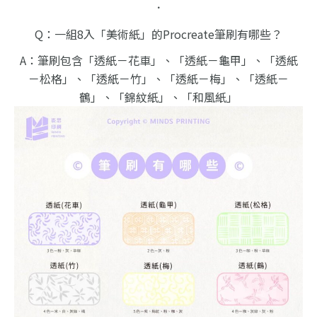
．
Q：一組8入「美術紙」的Procreate筆刷有哪些？
A：筆刷包含「透紙－花車」、「透紙－龜甲」、「透紙
－松格」、「透紙－竹」、「透紙－梅」、「透紙－
鶴」、「錦紋紙」、「和風紙」