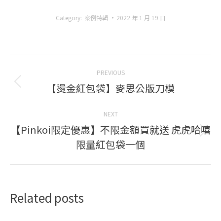
Category:
案例特輯
2022 年 1 月 19 日
Post
PREVIOUS
navigation
【燙金紅包袋】麥思公版刀模
Previous
post:
NEXT
【Pinkoi限定優惠】不限金額買就送 虎虎哈嘻
Next
限量紅包袋一個
post:
Related posts