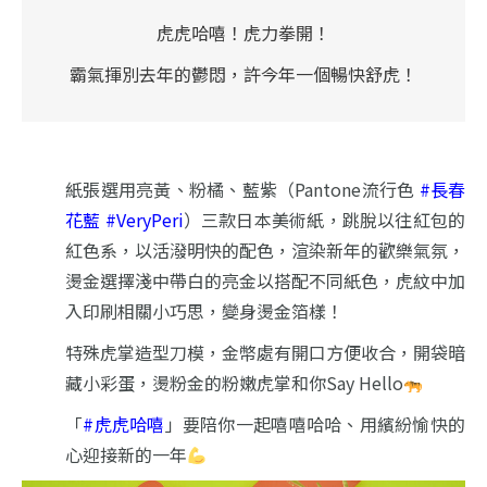
虎虎哈嘻！虎力拳開！
霸氣揮別去年的鬱悶，許今年一個暢快舒虎！
紙張選用亮黃、粉橘、藍紫（Pantone流行色
#長春
花藍 #VeryPeri
）三
款日本美術紙，跳脫以往紅包的
紅色系，
以活潑明快的配色，渲染新年的歡樂氣氛，
燙金選擇淺中帶白的亮金以搭配不同紙色，
虎紋中加
入印刷相關小巧思，變身燙金箔樣！
特殊虎掌造型刀模，金幣處有開口方便收合，
開袋暗
藏小彩蛋，燙粉金的粉嫩虎掌和你Say Hello
「
#虎虎哈嘻
」要陪你一起嘻嘻哈哈、
用繽紛愉快的
心迎接新的一年