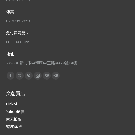
傳真：
02-8245 2550
免付費電話：
0800-666-899
地址：
235601 新北市中和區中正路866-8號14樓
Find us on:
Facebook
X
Pinterest
Instagram
Behance
Telegram
page
page
page
page
page
page
文創賣店
opens
opens
opens
opens
opens
opens
in
in
in
in
in
in
Pinkoi
new
new
new
new
new
new
Yahoo拍賣
window
window
window
window
window
window
露天拍賣
蝦皮購物