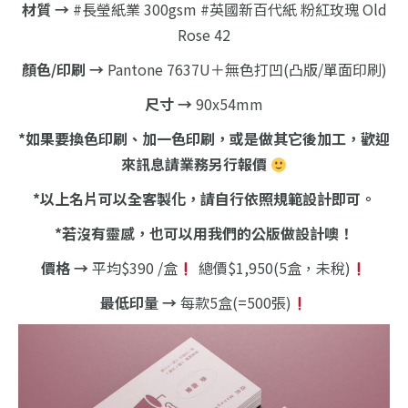
材質 →
#長瑩紙業 300gsm #英國新百代紙 粉紅玫瑰 Old
Rose 42
顏色/印刷 →
Pantone 7637U＋無色打凹(凸版/單面印刷)
尺寸 →
90x54mm
*如果要換色印刷、加一色印刷，或是做其它後加工，歡迎
來訊息請業務另行報價
*以上名片可以全客製化，請自行依照規範設計即可。
*若沒有靈感，也可以用我們的公版做設計噢！
價格 →
平均$390 /盒
總價$1,950(5盒，未稅)
最低印量 →
每款5盒(=500張)