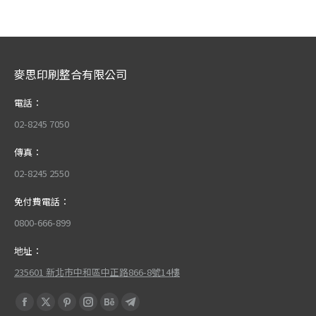
麥思印刷整合有限公司
電話：
02-8245 7050
傳真：
02-8245 2550
免付費電話：
0800-666-899
地址：
235601 新北市中和區中正路866-8號14樓
Find us on:
Facebook
X
Pinterest
Instagram
Behance
Telegram