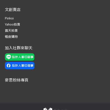
page
page
page
page
page
page
文創賣店
opens
opens
opens
opens
opens
opens
in
in
in
in
in
in
Pinkoi
new
new
new
new
new
new
Yahoo拍賣
window
window
window
window
window
window
露天拍賣
蝦皮購物
加入社群來聊天
麥思粉絲專頁