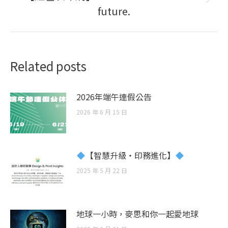
Next
future.
post:
Related posts
2026年端午連假公告
2026 年 6 月 15 日
【智慧升級・印務進化】
2025 年 5 月 22 日
地球一小時，麥思和你一起愛地球