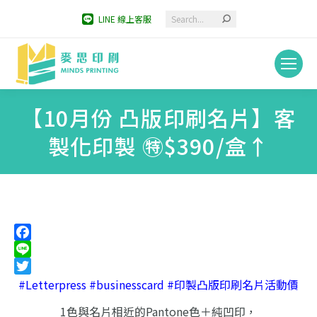
Search:
LINE 線上客服
【10月份 凸版印刷名片】客
製化印製 ㊕$390/盒↑
You are here:
Facebook
Line
Twitter
#Letterpress #businesscard #印製凸版印刷名片活動價
1色與名片相近的Pantone色＋純凹印，