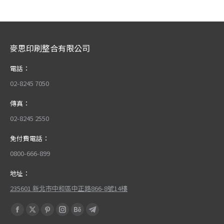
麥思印刷整合有限公司
電話：
02-8245 7050
傳真：
02-8245 2550
免付費電話：
0800-666-899
地址：
235601 新北市中和區中正路866-8號14樓
Find us on:
Facebook
X
Pinterest
Instagram
Behance
Telegram