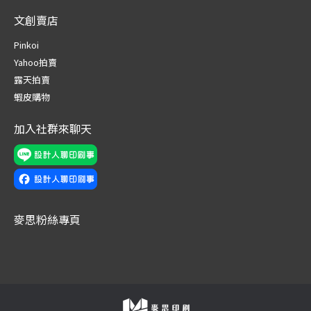
page
page
page
page
page
page
文創賣店
opens
opens
opens
opens
opens
opens
in
in
in
in
in
in
Pinkoi
new
new
new
new
new
new
Yahoo拍賣
window
window
window
window
window
window
露天拍賣
蝦皮購物
加入社群來聊天
麥思粉絲專頁