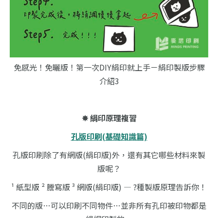
免感光！免曬版！第一次DIY絹印就上手－絹印製版步驟
介紹3
✸ 絹印原理複習
孔版印刷(基礎知識篇)
孔版印刷除了有網版(絹印版)外，還有其它哪些材料來製
版呢？
¹ 紙型版 ² 謄寫版 ³ 網版(絹印版) — ?種製版原理告訴你！
不同的版…可以印刷不同物件…並非所有孔印被印物都是