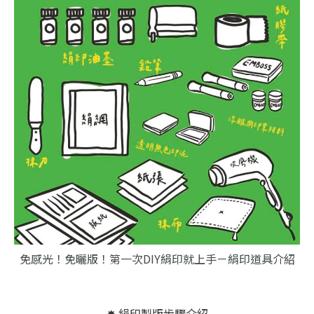
免感光！免曬版！第一次DIY絹印就上手－絹印道具介紹
✸ 絹印製版步驟介紹