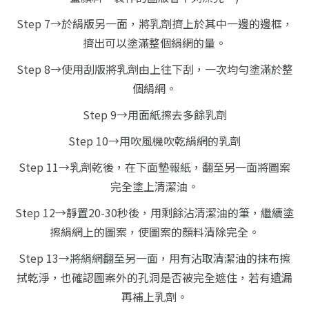
Step 7→於絹版另一面，將乳劑擠上於其中一邊的邊框，
擠出可以塗滿整個絹網的量。
Step 8→使用刮版將乳劑由上往下刮，一次均勻塗滿於整
個絹網。
Step 9→用面紙擦去多餘乳劑
Step 10→用吹風機吹乾絹網的乳劑
Step 11→乳劑乾後，在下面墊報紙，翻至另一面將圖案
完全塗上清潔油。
Step 12→靜置20-30秒後，用剩餘沾清潔油的筆，繼續塗
擦絹網上的圖案，使圖案的顏料清除完全。
Step 13→將絹網翻至另一面，用有沾取清潔油的抹布擦
拭乾淨，也確認圖案外的孔洞是否被完全遮住，若有遺漏
再補上乳劑。