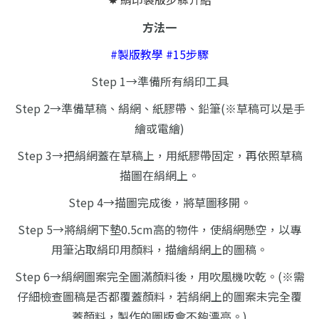
方法一
#製版教學 #15步驟
Step 1→準備所有絹印工具
Step 2→準備草稿、絹網、紙膠帶、鉛筆
(※草稿可以是手
繪或電繪)
Step 3→把絹網蓋在草稿上，用紙膠帶固定，再依照草稿
描圖在絹網上。
Step 4→描圖完成後，將草圖移開。
Step 5→將絹網下墊0.5cm高的物件，使絹網懸空，以專
用筆沾取絹印用顏料，描繪絹網上的圖稿。
Step 6→絹網圖案完全圖滿顏料後，用吹風機吹乾。
(※需
仔細檢查圖稿是否都覆蓋顏料，若絹網上的圖案未完全覆
蓋顏料，製作的圖版會不夠漂亮。)