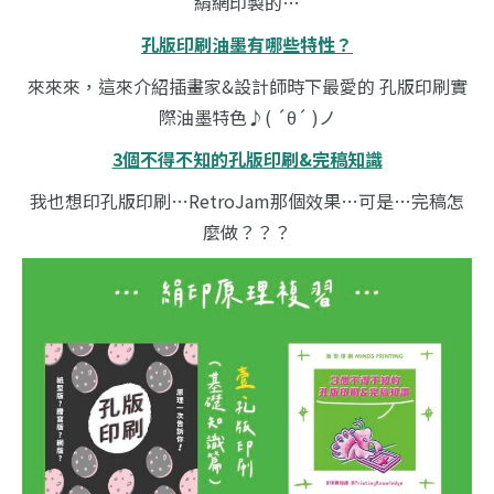
絹網印製的…
孔版印刷油墨有哪些特性？
來來來，這來介紹插畫家&設計師時下最愛的 孔版印刷實
際油墨特色♪( ´θ´ )ノ
3個不得不知的孔版印刷&完稿知識
我也想印孔版印刷…RetroJam那個效果…可是…完稿怎
麼做？？？