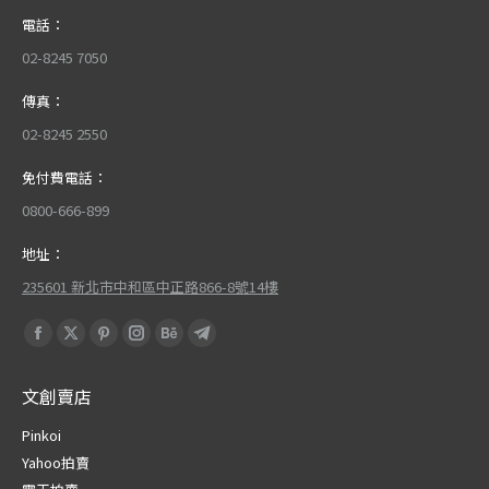
電話：
02-8245 7050
傳真：
02-8245 2550
免付費電話：
0800-666-899
地址：
235601 新北市中和區中正路866-8號14樓
Find us on:
Facebook
X
Pinterest
Instagram
Behance
Telegram
page
page
page
page
page
page
文創賣店
opens
opens
opens
opens
opens
opens
in
in
in
in
in
in
Pinkoi
new
new
new
new
new
new
Yahoo拍賣
window
window
window
window
window
window