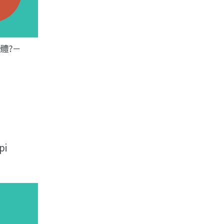
軟體?－
i