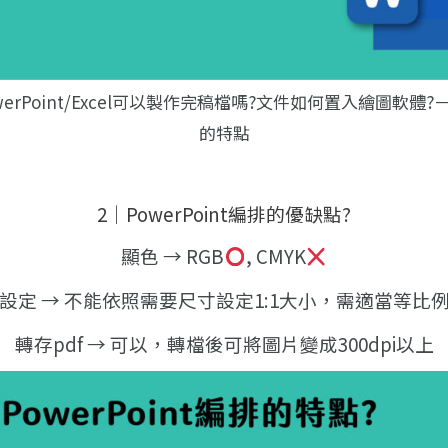
owerPoint/Excel可以製作完稿檔嗎?文件如何置入繪圖軟體?
的特點
2｜PowerPoint編排的優缺點?
顯色 → RGB
, CMYK
設定 → 不能依照需要尺寸設定1:1大小，需適當等比
轉存pdf → 可以，轉檔後可將圖片變成300dpi以上