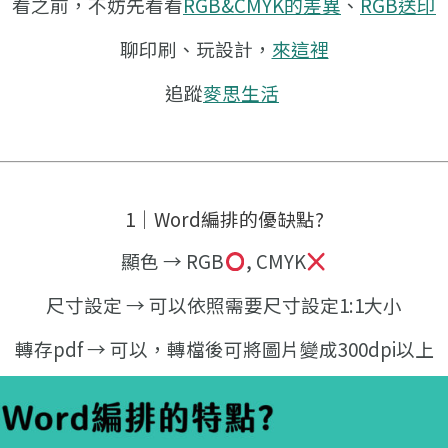
看之前，不妨先看看
RGB&CMYK的差異
、
RGB送印
聊印刷、玩設計，
來這裡
追蹤
麥思生活
1｜Word編排的優缺點?
顯色 → RGB
, CMYK
尺寸設定 → 可以依照需要尺寸設定1:1大小
轉存pdf → 可以，轉檔後可將圖片變成300dpi以上