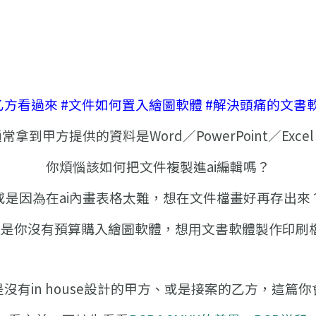
乙方看過來 #文件如何置入繪圖軟體 #解決頭痛的文書
常拿到甲方提供的資料是Word／PowerPoint／Exce
你煩惱該如何把文件複製進ai編輯嗎？
或是因為在ai內畫表格太難，想在文件檔畫好再存出來
還是你沒有預算購入繪圖軟體，想用文書軟體製作印刷檔
沒有in house設計的甲方、
或是接案的乙方，
這篇你