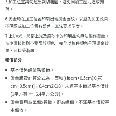
5.加工位置請勿超出裁切範圍，避免因加工壓力造成剝
落。
6.燙金時在加工位置印製出需燙金圖紋，以避免加工效果
不明顯或加工位置有誤差，無法要求準度。
7.上UV光、局部上光及磨砂卡的印刷品均無法製作燙金。
※冷燙技術則不受限於顏色，完全以稿件顏色呈現燙金效
果，可接受漸層。
報價部分
基本價另請業務報價。
燙金版費計算公式為：面積[(長cm+0.5cm)X(寬
cm+0.5cm)]÷6.4cm2X18，未達基本價以基本價計
(1平方英吋≒6.4平方公分)。
燙金費用為單價x數量，即為總價，不滿基本價按基
本價收。