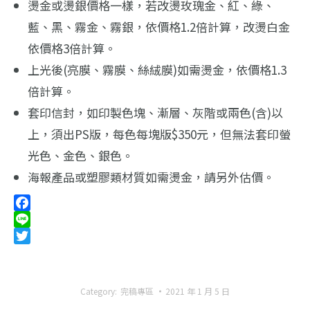
燙金或燙銀價格一樣，若改燙玫瑰金、紅、綠、
藍、黑、霧金、霧銀，依價格1.2倍計算，改燙白金
依價格3倍計算。
上光後(亮膜、霧膜、絲絨膜)如需燙金，依價格1.3
倍計算。
套印信封，如印製色塊、漸層、灰階或兩色(含)以
上，須出PS版，每色每塊版$350元，但無法套印螢
光色、金色、銀色。
海報產品或塑膠類材質如需燙金，請另外估價。
Facebook
Line
Twitter
Category:
完稿專區
2021 年 1 月 5 日