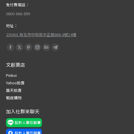
免付費電話：
0800-666-899
地址：
235601 新北市中和區中正路866-8號14樓
Find us on:
Facebook
X
Pinterest
Instagram
Behance
Telegram
page
page
page
page
page
page
文創賣店
opens
opens
opens
opens
opens
opens
in
in
in
in
in
in
Pinkoi
new
new
new
new
new
new
Yahoo拍賣
window
window
window
window
window
window
露天拍賣
蝦皮購物
加入社群來聊天