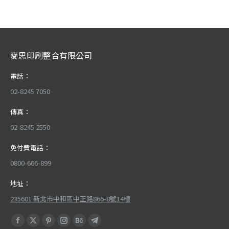
麥思印刷整合有限公司
電話：
02-8245 7050
傳真：
02-8245 2550
免付費電話：
0800-666-899
地址：
235601 新北市中和區中正路866-8號14樓
Find us on:
Facebook
X
Pinterest
Instagram
Behance
Telegram