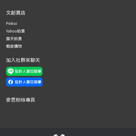
page
page
page
page
page
page
文創賣店
opens
opens
opens
opens
opens
opens
in
in
in
in
in
in
Pinkoi
new
new
new
new
new
new
Yahoo拍賣
window
window
window
window
window
window
露天拍賣
蝦皮購物
加入社群來聊天
麥思粉絲專頁