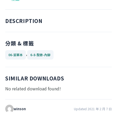
DESCRIPTION
分類 & 標籤
,
06-菜單本
6-8-型錄-內鉚
SIMILAR DOWNLOADS
No related download found!
winson
Updated 2021 年 2 月 7 日