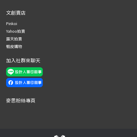
page
page
page
page
page
page
文創賣店
opens
opens
opens
opens
opens
opens
in
in
in
in
in
in
Pinkoi
new
new
new
new
new
new
Yahoo拍賣
window
window
window
window
window
window
露天拍賣
蝦皮購物
加入社群來聊天
麥思粉絲專頁