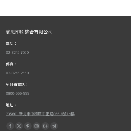
麥思印刷整合有限公司
電話：
02-8245 7050
傳真：
02-8245 2550
免付費電話：
0800-666-899
地址：
235601 新北市中和區中正路866-8號14樓
Find us on:
Facebook
X
Pinterest
Instagram
Behance
Telegram