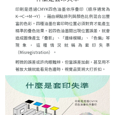
印刷是透過CMYK四色油墨依序疊印（順序通常為
K→C→M→Y），藉由網點排列與顏色比例混合出豐
富的色彩。四種油墨在套印時位置必須對齊才能產生
精準的疊色效果。若四色油墨間出現位置誤差，就會
造成圖像產生「疊影」、「邊緣模糊」、「色偏」等
現象，這種情況就稱為套印失準
（Misregistration）。
輕微的誤差或許肉眼難辨，但當誤差加劇，甚至用不
著放大鏡就能看見色邊時，視覺品質將大打折扣。