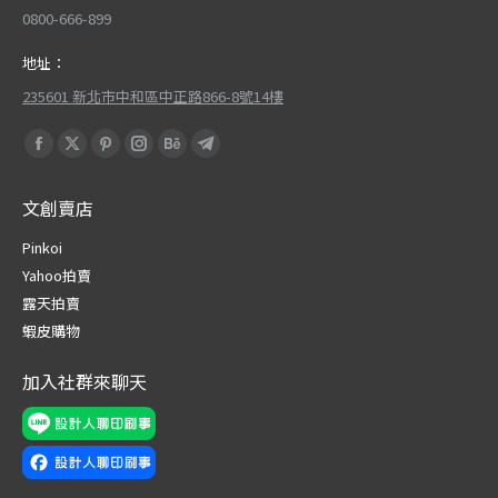
0800-666-899
地址：
235601 新北市中和區中正路866-8號14樓
Find us on:
Facebook
X
Pinterest
Instagram
Behance
Telegram
page
page
page
page
page
page
文創賣店
opens
opens
opens
opens
opens
opens
in
in
in
in
in
in
Pinkoi
new
new
new
new
new
new
Yahoo拍賣
window
window
window
window
window
window
露天拍賣
蝦皮購物
加入社群來聊天