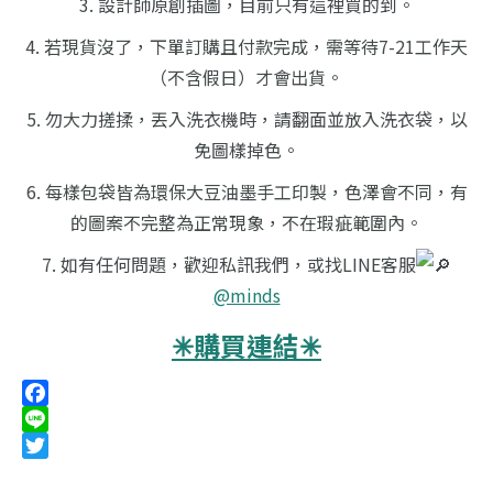
3. 設計師原創插圖，目前只有這裡買的到。
4. 若現貨沒了，下單訂購且付款完成，需等待7-21工作天
（不含假日）才會出貨。
5. 勿大力搓揉，丟入洗衣機時，請翻面並放入洗衣袋，以
免圖樣掉色。
6. 每樣包袋皆為環保大豆油墨手工印製，色澤會不同，有
的圖案不完整為正常現象，不在瑕疵範圍內。
7. 如有任何問題，歡迎私訊我們，或找LINE客服
@minds
✳︎購買連結✳︎
Facebook
Line
Twitter