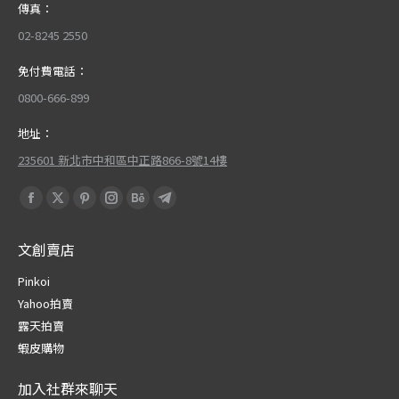
傳真：
02-8245 2550
免付費電話：
0800-666-899
地址：
235601 新北市中和區中正路866-8號14樓
Find us on:
Facebook
X
Pinterest
Instagram
Behance
Telegram
page
page
page
page
page
page
文創賣店
opens
opens
opens
opens
opens
opens
in
in
in
in
in
in
Pinkoi
new
new
new
new
new
new
Yahoo拍賣
window
window
window
window
window
window
露天拍賣
蝦皮購物
加入社群來聊天