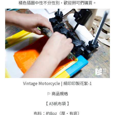
橘色插圖中性不分性別，歡迎掰可們購買。
Vintage Motorcycle | 絹印印製花絮-1
⚐ 商品
規格
【 A5帆布袋 】
布料：約8oz（厚・有底）