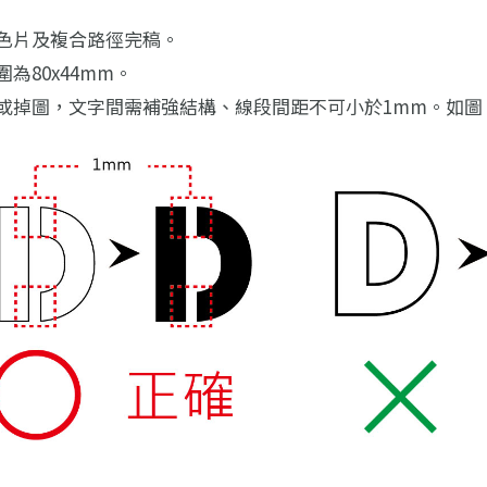
色片及複合路徑完稿。
為80x44mm。
或掉圖，文字間需補強結構、線段間距不可小於1mm。如圖