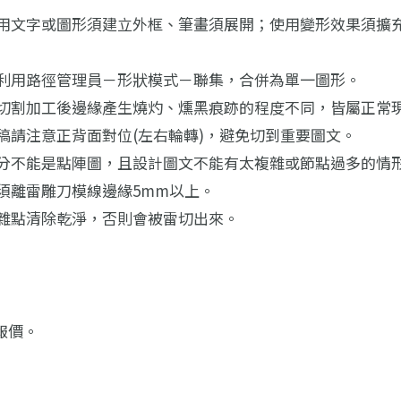
用文字或圖形須建立外框、筆畫須展開；使用變形效果須擴
利用路徑管理員－形狀模式－聯集，合併為單一圖形。
切割加工後邊緣產生燒灼、燻黑痕跡的程度不同，皆屬正常
稿請注意正背面對位(左右輪轉)，避免切到重要圖文。
分不能是點陣圖，且設計圖文不能有太複雜或節點過多的情
須離雷雕刀模線邊緣5mm以上。
雜點清除乾淨，否則會被雷切出來。
報價。