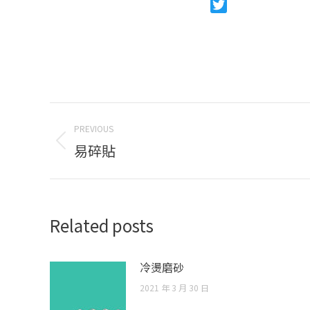
Line
Twitter
Post
PREVIOUS
navigation
Previous
易碎貼
post:
Related posts
冷燙磨砂
2021 年 3 月 30 日