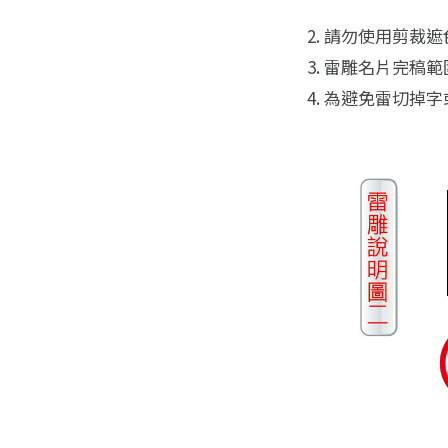
請勿使用剪裁遮
雷雕名片完稿範圍
為避免雷切掉字