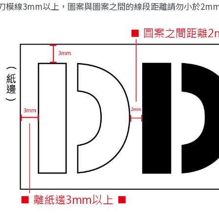
刀模線3mm以上，圖案與圖案之間的線段距離請勿小於2m